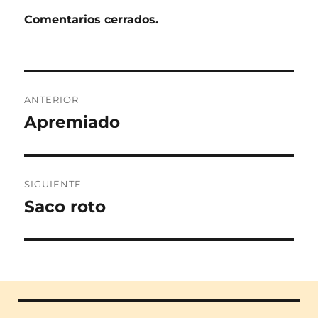
Comentarios cerrados.
Navegación
ANTERIOR
de
Apremiado
Entrada
anterior:
entradas
SIGUIENTE
Saco roto
Entrada
siguiente: