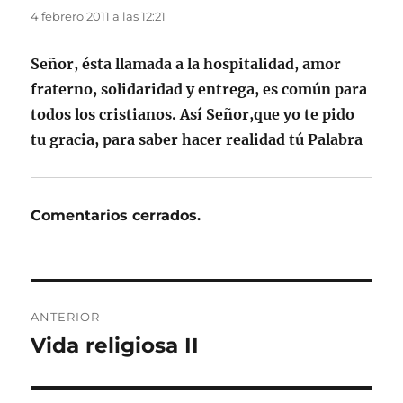
4 febrero 2011 a las 12:21
Señor, ésta llamada a la hospitalidad, amor
fraterno, solidaridad y entrega, es común para
todos los cristianos. Así Señor,que yo te pido
tu gracia, para saber hacer realidad tú Palabra
Comentarios cerrados.
Navegación
ANTERIOR
de
Vida religiosa II
Entrada
anterior:
entradas