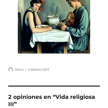
Autor
Publicado
Nano
4 febrero 2011
el
2 opiniones en “Vida religiosa
III”