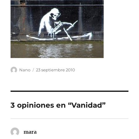
Autor
Publicado
Nano
23 septiembre 2010
el
3 opiniones en “Vanidad”
mara
dice: