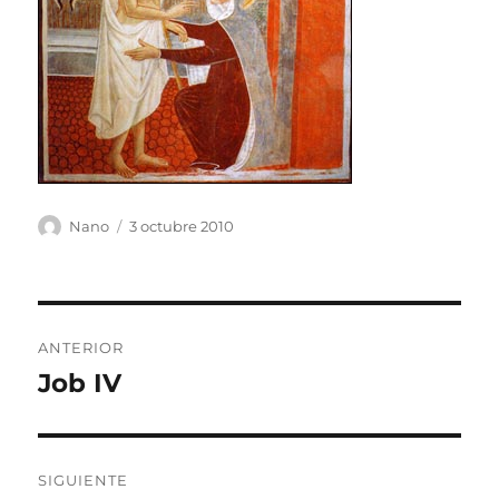
Autor
Publicado
Nano
3 octubre 2010
el
Navegación
ANTERIOR
de
Job IV
Entrada
anterior:
entradas
SIGUIENTE