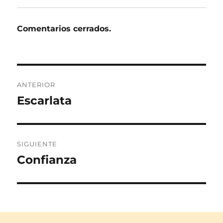
Comentarios cerrados.
Navegación
ANTERIOR
de
Escarlata
Entrada
anterior:
entradas
SIGUIENTE
Confianza
Entrada
siguiente: