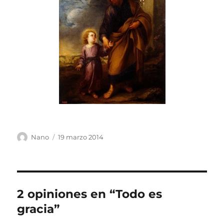
Autor
Publicado
Nano
19 marzo 2014
el
2 opiniones en “Todo es
gracia”