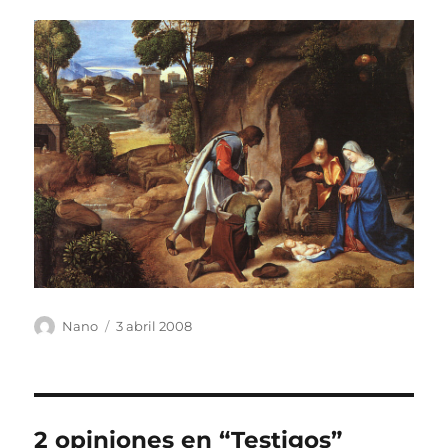
Autor
Publicado
Nano
3 abril 2008
el
2 opiniones en “Testigos”