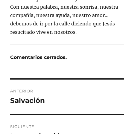
Con nuestra palabra, nuestra sonrisa, nuestra
compañía, nuestra ayuda, nuestro amor…
debemos de ir por la calle diciendo que Jesús
resucitado vive en nosotros.
Comentarios cerrados.
Navegación
ANTERIOR
de
Salvación
Entrada
anterior:
entradas
SIGUIENTE