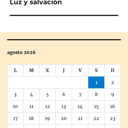
Luz y salvación
Entrada
siguiente:
agosto 2026
L
M
X
J
V
S
D
1
2
3
4
5
6
7
8
9
10
11
12
13
14
15
16
17
18
19
20
21
22
23