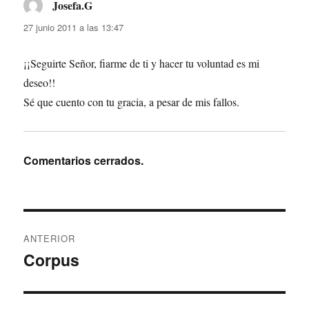
Josefa.G
dice:
27 junio 2011 a las 13:47
¡¡Seguirte Señor, fiarme de ti y hacer tu voluntad es mi
deseo!!
Sé que cuento con tu gracia, a pesar de mis fallos.
Comentarios cerrados.
Navegación
ANTERIOR
de
Corpus
Entrada
anterior:
entradas