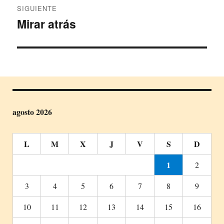
SIGUIENTE
Mirar atrás
Entrada
siguiente:
agosto 2026
L
M
X
J
V
S
D
1
2
3
4
5
6
7
8
9
10
11
12
13
14
15
16