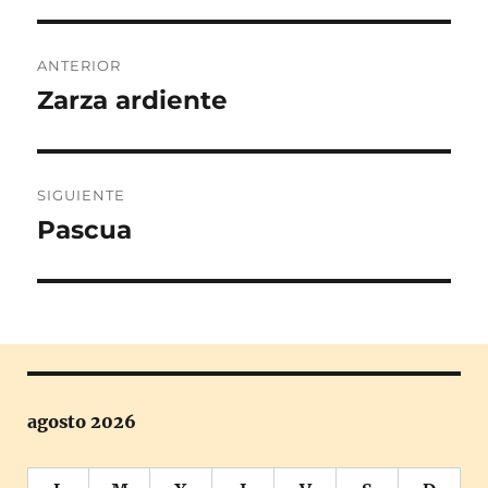
Navegación
ANTERIOR
de
Zarza ardiente
Entrada
anterior:
entradas
SIGUIENTE
Pascua
Entrada
siguiente:
agosto 2026