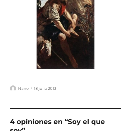
Autor
Publicado
Nano
18 julio 2013
el
4 opiniones en “Soy el que
soy”