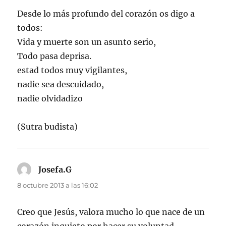
Desde lo más profundo del corazón os digo a
todos:
Vida y muerte son un asunto serio,
Todo pasa deprisa.
estad todos muy vigilantes,
nadie sea descuidado,
nadie olvidadizo
(Sutra budista)
Josefa.G
dice:
8 octubre 2013 a las 16:02
Creo que Jesús, valora mucho lo que nace de un
corazón inquieto por hacer su voluntad.