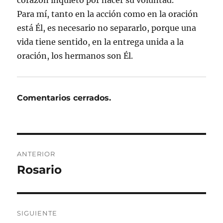
Para mí, tanto en la acción como en la oración
está Él, es necesario no separarlo, porque una
vida tiene sentido, en la entrega unida a la
oración, los hermanos son Él.
Comentarios cerrados.
Navegación
ANTERIOR
de
Rosario
Entrada
anterior:
entradas
SIGUIENTE