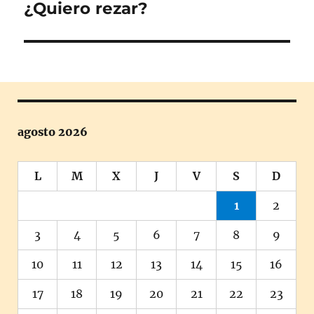
¿Quiero rezar?
Entrada
siguiente:
agosto 2026
L
M
X
J
V
S
D
1
2
3
4
5
6
7
8
9
10
11
12
13
14
15
16
17
18
19
20
21
22
23