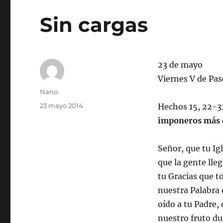
Sin cargas
23 de mayo
Viernes V de Pa
Autor
Nano
Publicado
23 mayo 2014
Hechos 15, 22-3
el
imponeros más 
Señor, que tu Ig
que la gente ll
tu Gracias que t
nuestra Palabra 
oído a tu Padre,
nuestro fruto du