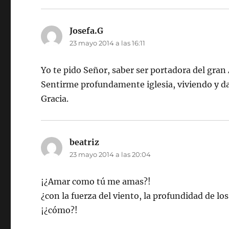
Josefa.G
dice:
23 mayo 2014 a las 16:11
Yo te pido Señor, saber ser portadora del gra
Sentirme profundamente iglesia, viviendo y dan
Gracia.
beatriz
dice:
23 mayo 2014 a las 20:04
¡¿Amar como tú me amas?!
¿con la fuerza del viento, la profundidad de lo
¡¿cómo?!