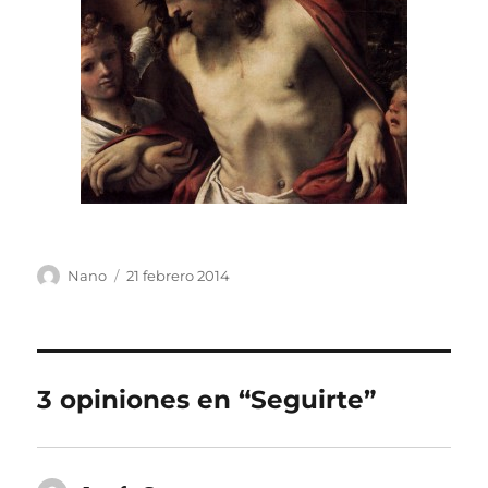
Autor
Publicado
Nano
21 febrero 2014
el
3 opiniones en “Seguirte”