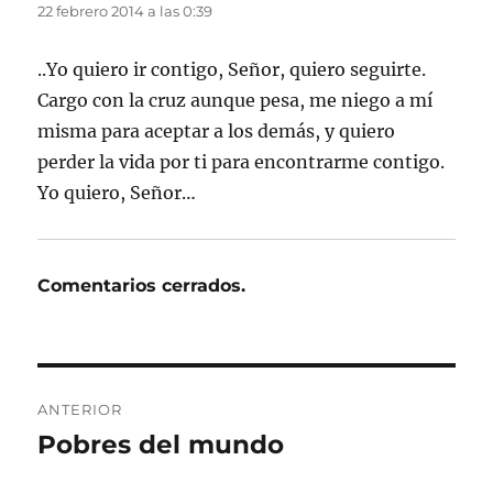
22 febrero 2014 a las 0:39
..Yo quiero ir contigo, Señor, quiero seguirte.
Cargo con la cruz aunque pesa, me niego a mí
misma para aceptar a los demás, y quiero
perder la vida por ti para encontrarme contigo.
Yo quiero, Señor…
Comentarios cerrados.
Navegación
ANTERIOR
de
Pobres del mundo
Entrada
anterior:
entradas