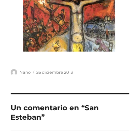
Autor
Publicado
Nano
26 diciembre 2013
el
Un comentario en “San
Esteban”