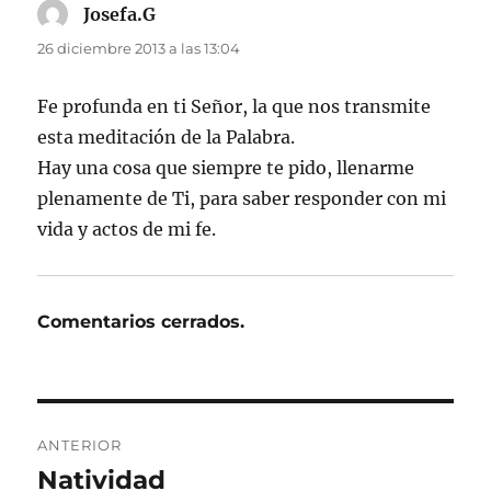
Josefa.G
dice:
26 diciembre 2013 a las 13:04
Fe profunda en ti Señor, la que nos transmite
esta meditación de la Palabra.
Hay una cosa que siempre te pido, llenarme
plenamente de Ti, para saber responder con mi
vida y actos de mi fe.
Comentarios cerrados.
Navegación
ANTERIOR
de
Natividad
Entrada