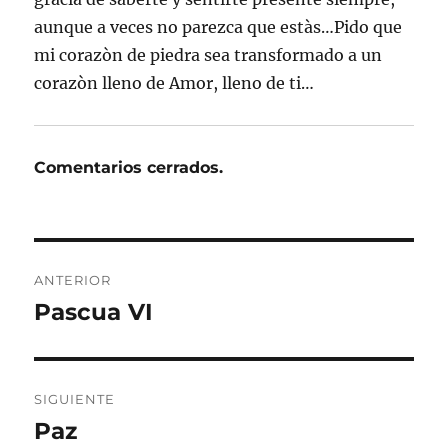
aunque a veces no parezca que estàs…Pido que
mi corazòn de piedra sea transformado a un
corazòn lleno de Amor, lleno de ti…
Comentarios cerrados.
Navegación
ANTERIOR
de
Pascua VI
Entrada
anterior:
entradas
SIGUIENTE
Paz
Entrada