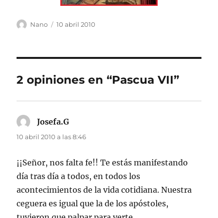
Autor
Publicado
Nano
10 abril 2010
el
2 opiniones en “Pascua VII”
Josefa.G
dice:
10 abril 2010 a las 8:46
¡¡Señor, nos falta fe!! Te estás manifestando
día tras día a todos, en todos los
acontecimientos de la vida cotidiana. Nuestra
ceguera es igual que la de los apóstoles,
tuvieron que palpar para verte.