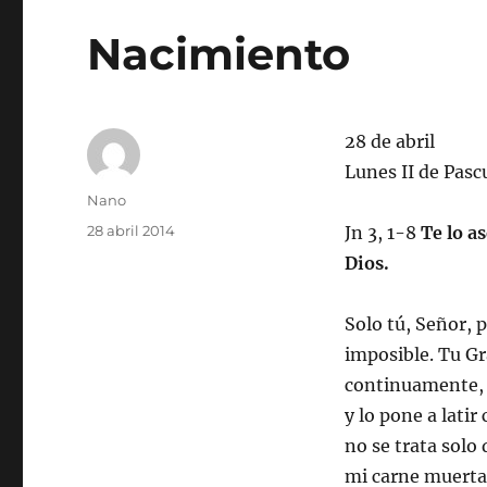
Nacimiento
28 de abril
Lunes II de Pasc
Autor
Nano
Publicado
28 abril 2014
Jn 3, 1-8
Te lo a
el
Dios.
Solo tú, Señor, 
imposible. Tu Gr
continuamente, 
y lo pone a latir
no se trata solo
mi carne muerta 