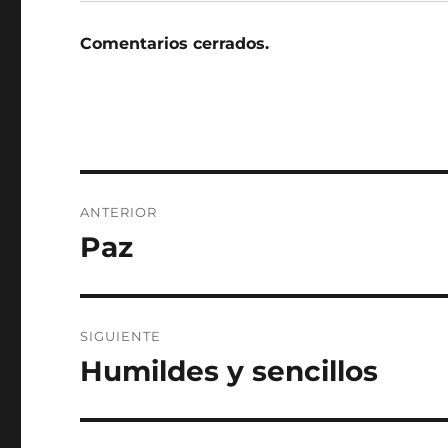
Comentarios cerrados.
Navegación
ANTERIOR
de
Paz
Entrada
anterior:
entradas
SIGUIENTE
Humildes y sencillos
Entrada
siguiente: