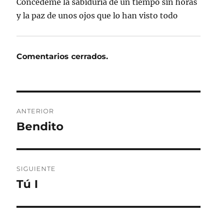
Concédeme la sabiduría de un tiempo sin horas
y la paz de unos ojos que lo han visto todo
Comentarios cerrados.
Navegación
ANTERIOR
de
Bendito
Entrada
anterior:
entradas
SIGUIENTE
Tú I
Entrada
siguiente: