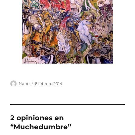
Autor
Publicado
Nano
8 febrero 2014
el
2 opiniones en
“Muchedumbre”