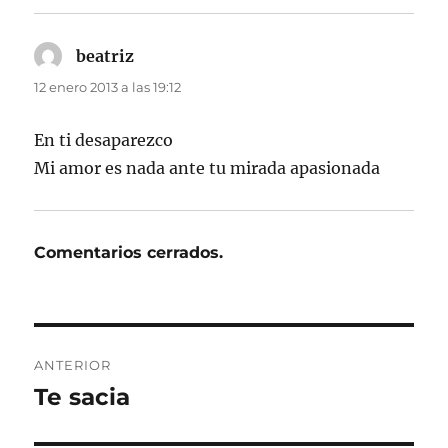
beatriz
dice:
12 enero 2013 a las 19:12
En ti desaparezco
Mi amor es nada ante tu mirada apasionada
Comentarios cerrados.
Navegación
ANTERIOR
de
Te sacia
Entrada
anterior:
entradas