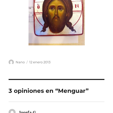
Autor
Publicado
Nano
12 enero 2013
el
3 opiniones en “Menguar”
Josefa.G
dice: