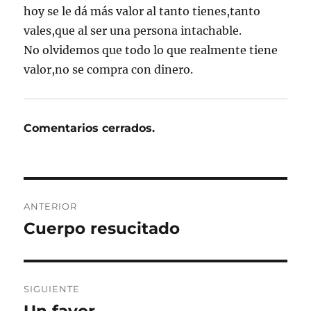
hoy se le dá más valor al tanto tienes,tanto
vales,que al ser una persona intachable.
No olvidemos que todo lo que realmente tiene
valor,no se compra con dinero.
Comentarios cerrados.
Navegación
ANTERIOR
de
Cuerpo resucitado
Entrada
anterior:
entradas
SIGUIENTE
Un favor
Entrada