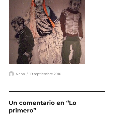
Autor
Publicado
Nano
19 septiembre 2010
el
Un comentario en “Lo
primero”