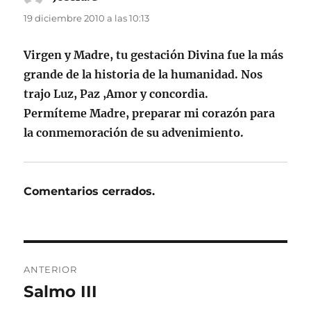
19 diciembre 2010 a las 10:13
Virgen y Madre, tu gestación Divina fue la más
grande de la historia de la humanidad. Nos
trajo Luz, Paz ,Amor y concordia.
Permíteme Madre, preparar mi corazón para
la conmemoración de su advenimiento.
Comentarios cerrados.
Navegación
ANTERIOR
de
Salmo III
Entrada
anterior: