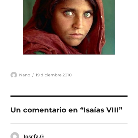
Autor
Publicado
Nano
19 diciembre 2010
el
Un comentario en “Isaías VIII”
Josefa.G
dice: