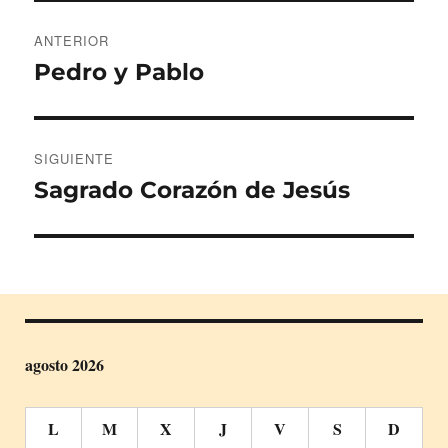
Navegación
ANTERIOR
de
Pedro y Pablo
Entrada
anterior:
entradas
SIGUIENTE
Sagrado Corazón de Jesús
Entrada
siguiente:
agosto 2026
L
M
X
J
V
S
D