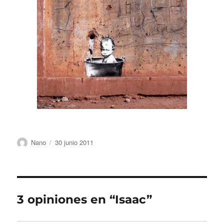
Autor
Publicado
Nano
30 junio 2011
el
3 opiniones en “Isaac”