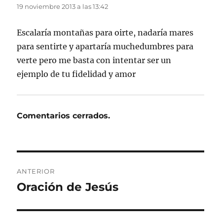
19 noviembre 2013 a las 13:42
Escalaría montañas para oirte, nadaría mares
para sentirte y apartaría muchedumbres para
verte pero me basta con intentar ser un
ejemplo de tu fidelidad y amor
Comentarios cerrados.
Navegación
ANTERIOR
de
Oración de Jesús
Entrada
anterior:
entradas