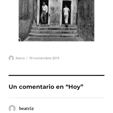
Autor
Publicado
Nano
19 noviembre 2013
el
Un comentario en “Hoy”
beatriz
dice: