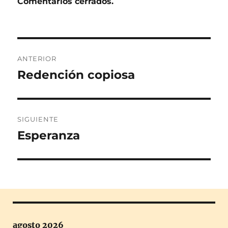
Comentarios cerrados.
Navegación
ANTERIOR
de
Redención copiosa
Entrada
anterior:
entradas
SIGUIENTE
Esperanza
Entrada
siguiente:
agosto 2026