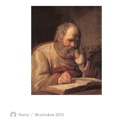
Autor
Publicado
Nano
18 octubre 2013
el