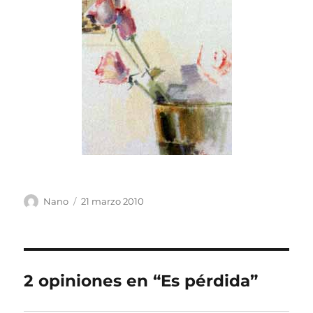
Autor
Publicado
Nano
21 marzo 2010
el
2 opiniones en “Es pérdida”