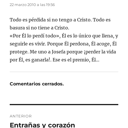
22 marzo 2010 a las 19:56
Todo es pérdida si no tengo a Cristo. Todo es
basura si no tiene a Cristo.
«Por Él lo perdí todo», Él es lo único que llena, y
seguirle es vivir. Porque Él perdona, Él acoge, Él
protege. Me uno a Josefa porque ¡perder la vida
por Él, es ganarla!. Ese es el premio, Él…
Comentarios cerrados.
Navegación
ANTERIOR
de
Entrañas y corazón
Entrada