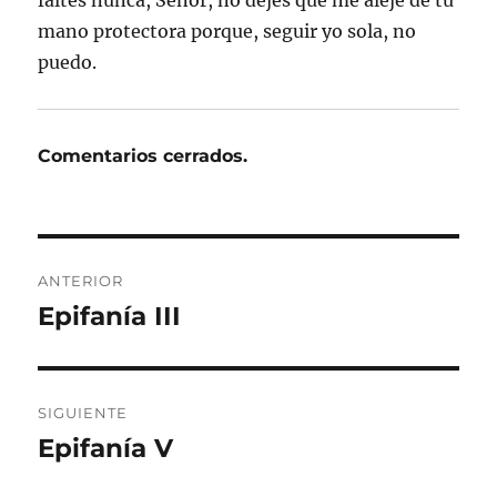
mano protectora porque, seguir yo sola, no
puedo.
Comentarios cerrados.
Navegación
ANTERIOR
de
Epifanía III
Entrada
anterior:
entradas
SIGUIENTE
Epifanía V
Entrada
siguiente: