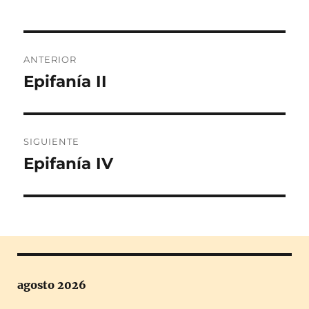
Navegación
ANTERIOR
de
Epifanía II
Entrada
anterior:
entradas
SIGUIENTE
Epifanía IV
Entrada
siguiente:
agosto 2026