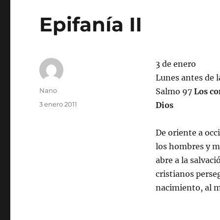
Epifanía II
3 de enero
Lunes antes de l
Autor
Nano
Salmo 97
Los co
Publicado
3 enero 2011
Dios
el
De oriente a occi
los hombres y m
abre a la salvac
cristianos perse
nacimiento, al m