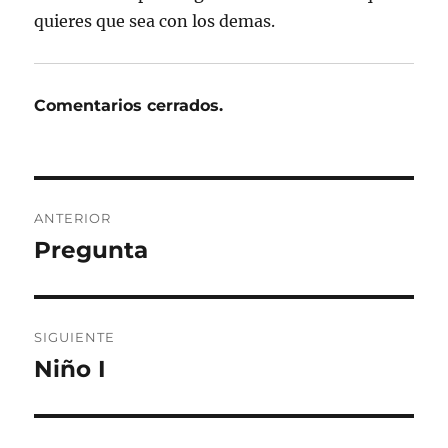
quieres que sea con los demas.
Comentarios cerrados.
Navegación
ANTERIOR
de
Pregunta
Entrada
anterior:
entradas
SIGUIENTE
Niño I
Entrada
siguiente: