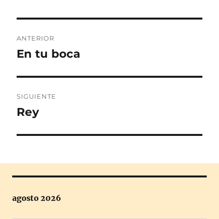
Navegación
ANTERIOR
de
En tu boca
Entrada
anterior:
entradas
SIGUIENTE
Rey
Entrada
siguiente:
agosto 2026