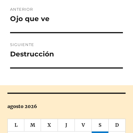
Navegación
ANTERIOR
de
Ojo que ve
Entrada
anterior:
entradas
SIGUIENTE
Destrucción
Entrada
siguiente:
agosto 2026
L
M
X
J
V
S
D