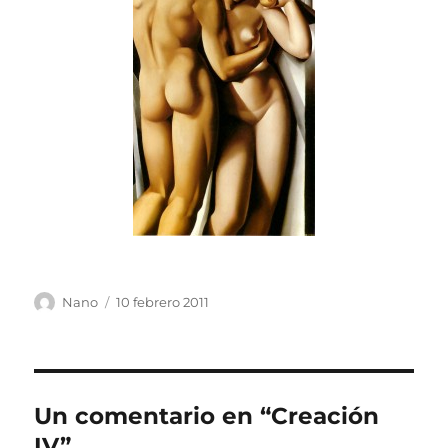
Autor
Publicado
Nano
10 febrero 2011
el
Un comentario en “Creación
IV”