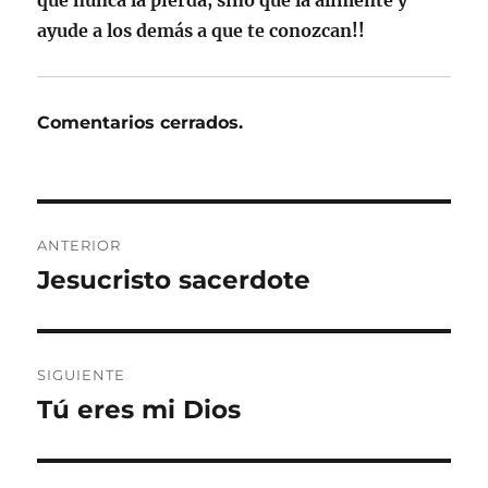
ayude a los demás a que te conozcan!!
Comentarios cerrados.
Navegación
ANTERIOR
de
Jesucristo sacerdote
Entrada
anterior:
entradas
SIGUIENTE
Tú eres mi Dios
Entrada
siguiente: