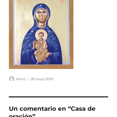
Autor
Publicado
Nano
28 mayo 2010
el
Un comentario en “Casa de
oración”