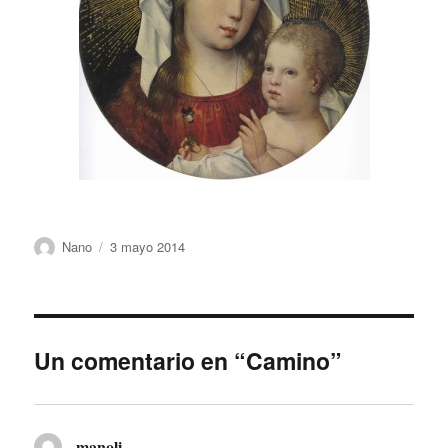
Autor
Publicado
Nano
3 mayo 2014
el
Un comentario en “Camino”
manoli
dice: