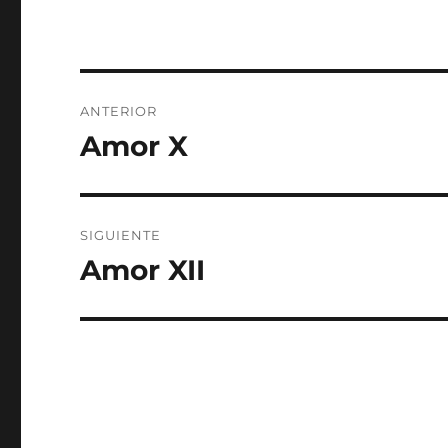
Navegación
ANTERIOR
de
Amor X
Entrada
anterior:
entradas
SIGUIENTE
Amor XII
Entrada
siguiente: