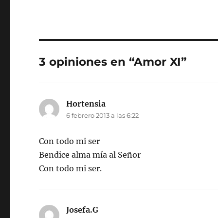
3 opiniones en “Amor XI”
Hortensia
dice:
6 febrero 2013 a las 6:22
Con todo mi ser
Bendice alma mía al Señor
Con todo mi ser.
Josefa.G
dice: