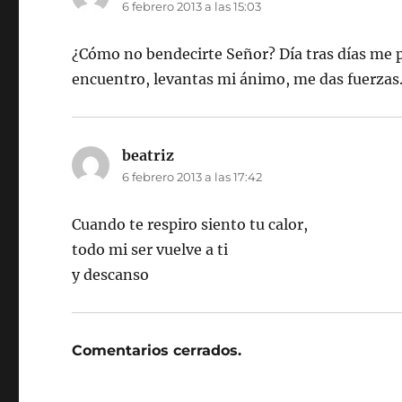
6 febrero 2013 a las 15:03
¿Cómo no bendecirte Señor? Día tras días me pr
encuentro, levantas mi ánimo, me das fuerzas
beatriz
dice:
6 febrero 2013 a las 17:42
Cuando te respiro siento tu calor,
todo mi ser vuelve a ti
y descanso
Comentarios cerrados.