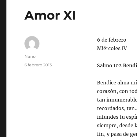
Amor XI
6 de febrero
Miércoles IV
Autor
Nano
Publicado
6 febrero 2013
Salmo 102
Bendi
el
Bendice alma mía
corazón, con tod
tan innumerables
recordados, tan…
infundes tu espí
siempre, desde la
fin, y pasa de g