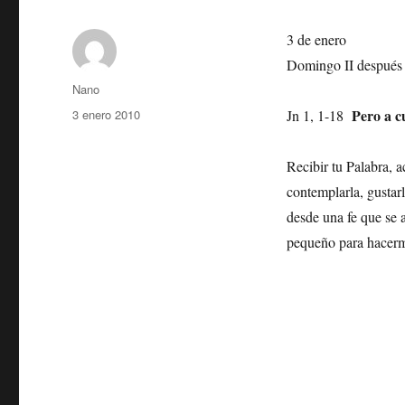
3 de enero
Domingo II después
Autor
Nano
Publicado
Pero a cu
3 enero 2010
Jn 1, 1-18
el
Recibir tu Palabra, 
contemplarla, gustarl
desde una fe que se 
pequeño para hacerme