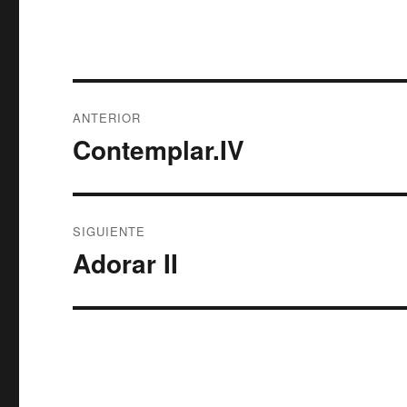
Navegación
ANTERIOR
de
Contemplar.IV
Entrada
anterior:
entradas
SIGUIENTE
Adorar II
Entrada
siguiente: