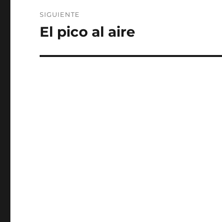
SIGUIENTE
El pico al aire
Entrada
siguiente: