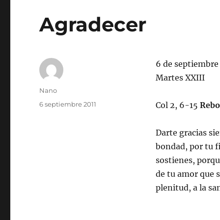
Agradecer
6 de septiembre
Martes XXIII
Autor
Nano
Publicado
6 septiembre 2011
Col 2, 6-15
Rebo
el
Darte gracias si
bondad, por tu 
sostienes, porq
de tu amor que s
plenitud, a la s