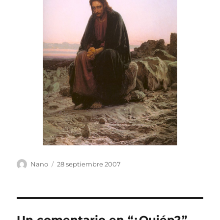
Autor
Publicado
Nano
28 septiembre 2007
el
Un comentario en “¿Quién?”