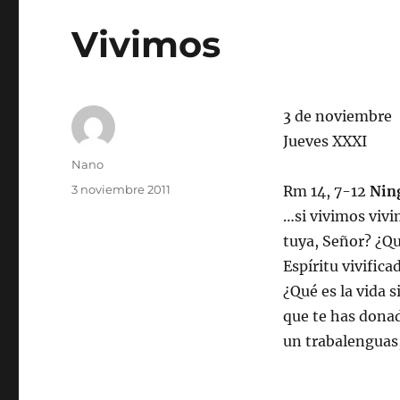
Vivimos
3 de noviembre
Jueves XXXI
Autor
Nano
Publicado
3 noviembre 2011
Rm 14, 7-12
Nin
el
…si vivimos vivi
tuya, Señor? ¿Qu
Espíritu vivific
¿Qué es la vida 
que te has donad
un trabalenguas,