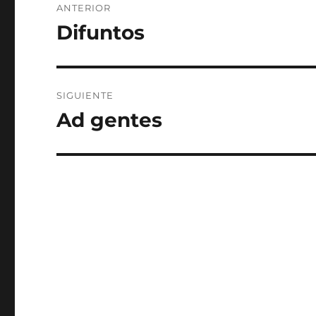
ANTERIOR
de
Difuntos
Entrada
anterior:
entradas
SIGUIENTE
Ad gentes
Entrada
siguiente: