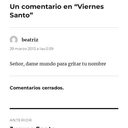
Un comentario en “Viernes
Santo”
beatriz
dice:
29 marzo 2013 a las 0:59
Señor, dame mundo para gritar tu nombre
Comentarios cerrados.
Navegación
ANTERIOR
de