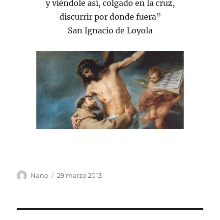
y viéndole así, colgado en la cruz,
discurrir por donde fuera”
San Ignacio de Loyola
Autor
Publicado
Nano
29 marzo 2013
el