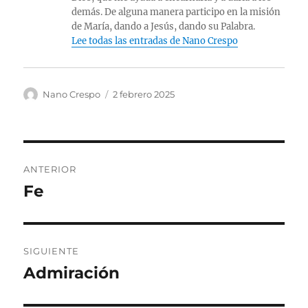
demás. De alguna manera participo en la misión
de María, dando a Jesús, dando su Palabra.
Lee todas las entradas de Nano Crespo
Autor
Publicado
Nano Crespo
2 febrero 2025
el
Navegación
ANTERIOR
de
Fe
Entrada
anterior:
entradas
SIGUIENTE
Admiración
Entrada
siguiente: