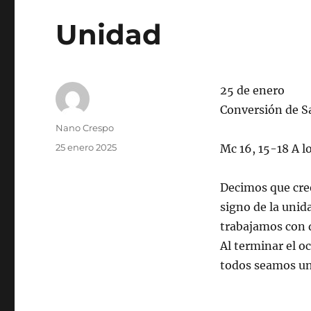
Unidad
25 de enero
Conversión de S
Autor
Nano Crespo
Publicado
25 enero 2025
Mc 16, 15-18 A l
el
Decimos que cree
signo de la unid
trabajamos con 
Al terminar el oc
todos seamos un