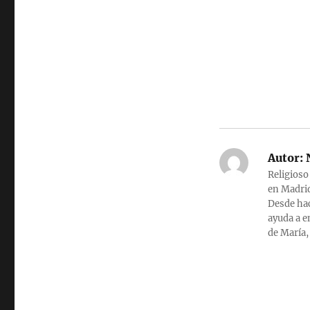
Autor:
N
Religioso
en Madrid
Desde hac
ayuda a e
de María,