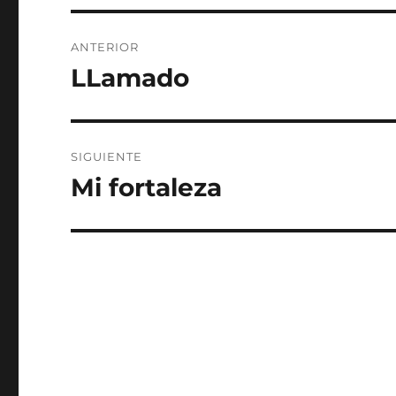
Navegación
ANTERIOR
de
LLamado
Entrada
anterior:
entradas
SIGUIENTE
Mi fortaleza
Entrada
siguiente: