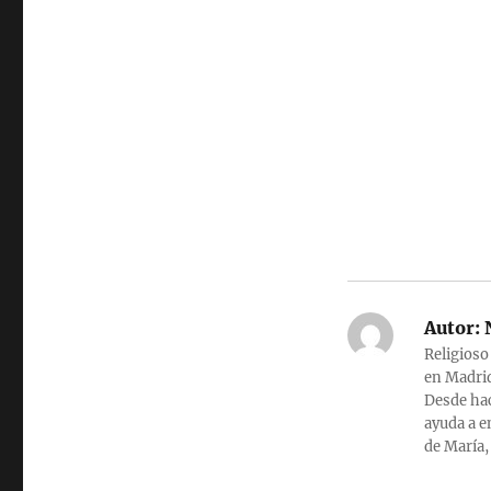
Autor:
N
Religioso
en Madrid
Desde hac
ayuda a e
de María,