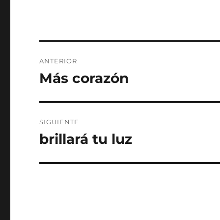
Navegación
ANTERIOR
de
Más corazón
Entrada
anterior:
entradas
SIGUIENTE
brillará tu luz
Entrada
siguiente: