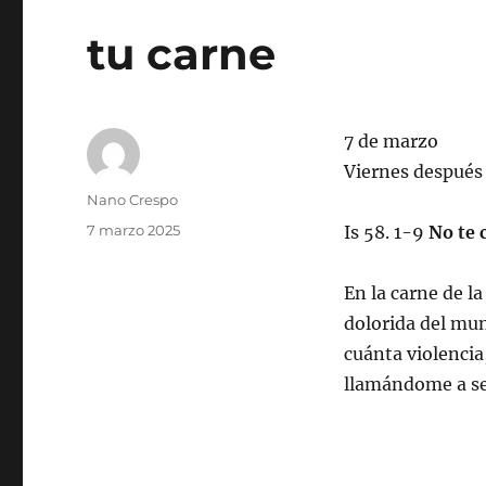
tu carne
7 de marzo
Viernes después
Autor
Nano Crespo
Publicado
7 marzo 2025
Is 58. 1-9
No te 
el
En la carne de l
dolorida del mun
cuánta violencia
llamándome a se