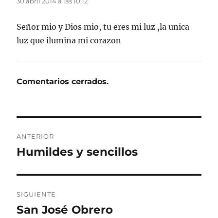
30 abril 2014 a las 10:12
Señor mio y Dios mio, tu eres mi luz ,la unica
luz que ilumina mi corazon
Comentarios cerrados.
Navegación
ANTERIOR
de
Humildes y sencillos
Entrada
anterior:
entradas
SIGUIENTE
San José Obrero
Entrada