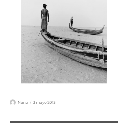
Autor
Publicado
Nano
3 mayo 2013
el