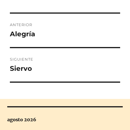
Navegación
ANTERIOR
de
Alegría
Entrada
anterior:
entradas
SIGUIENTE
Siervo
Entrada
siguiente:
agosto 2026