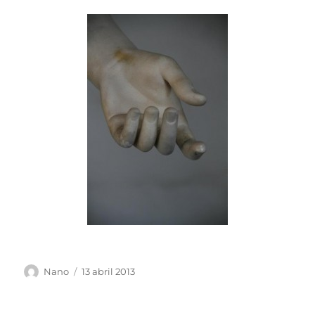
Autor
Publicado
Nano
13 abril 2013
el