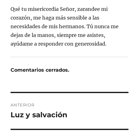
Qué tu misericordia Señor, zarandee mi
corazón, me haga más sensible a las
necesidades de mis hermanos. Tú nunca me
dejas de la manos, siempre me asistes,
ayúdame a responder con generosidad.
Comentarios cerrados.
Navegación
ANTERIOR
de
Luz y salvación
Entrada
anterior:
entradas