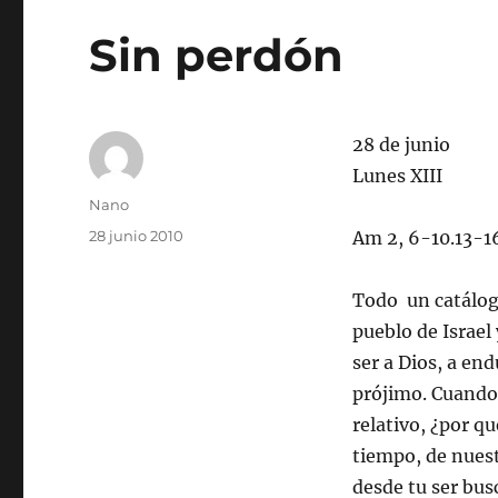
Sin perdón
28 de junio
Lunes XIII
Autor
Nano
Publicado
28 junio 2010
Am 2, 6-10.13-
el
Todo un catálogo
pueblo de Israel
ser a Dios, a end
prójimo. Cuando 
relativo, ¿por q
tiempo, de nuest
desde tu ser bus