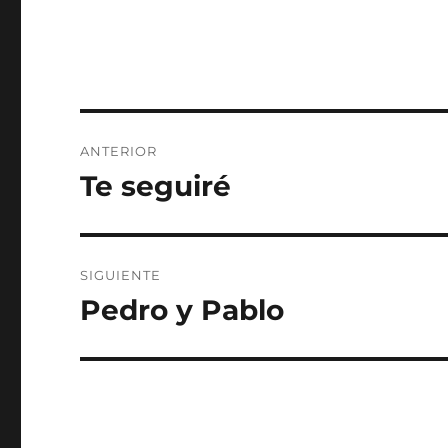
Navegación
ANTERIOR
de
Te seguiré
Entrada
anterior:
entradas
SIGUIENTE
Pedro y Pablo
Entrada
siguiente: