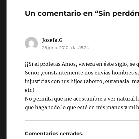
Un comentario en “Sin perdó
Josefa.G
dice:
28 junio 2010 a las 15:24
¡¡Si el profetas Amos, viviera en éste siglo, se
Señor ,constantemente nos envías hombres san
injusticias con tus hijos (aborto, eutanasia, 
etc)
No permita que me acostumbre a ver natural lo
que haga todo lo que esté en mis manos y mi b
Comentarios cerrados.