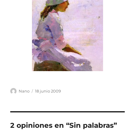
Autor
Publicado
Nano
18 junio 2009
el
2 opiniones en “Sin palabras”