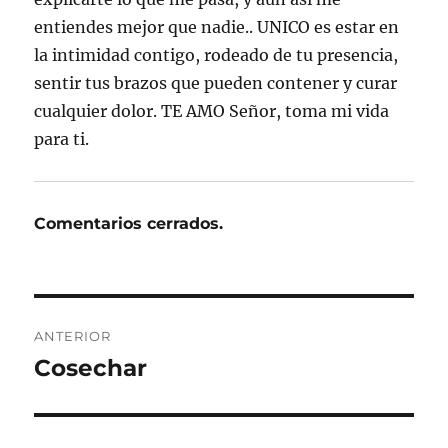
entiendes mejor que nadie.. UNICO es estar en
la intimidad contigo, rodeado de tu presencia,
sentir tus brazos que pueden contener y curar
cualquier dolor. TE AMO Señor, toma mi vida
para ti.
Comentarios cerrados.
Navegación
ANTERIOR
de
Cosechar
Entrada
anterior:
entradas