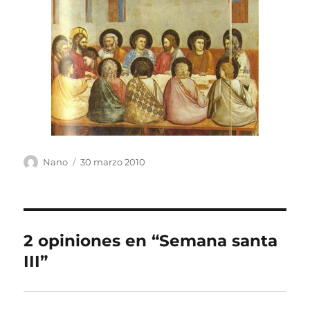
Autor
Publicado
Nano
30 marzo 2010
el
2 opiniones en “Semana santa
III”