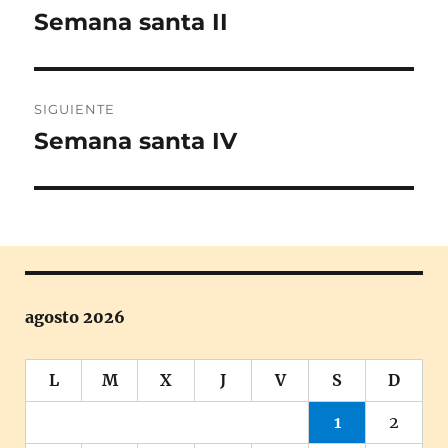
de
Semana santa II
Entrada
anterior:
entradas
SIGUIENTE
Semana santa IV
Entrada
siguiente:
agosto 2026
L
M
X
J
V
S
D
1
2