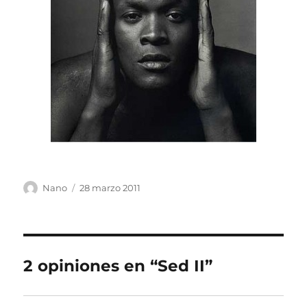
Autor
Publicado
Nano
28 marzo 2011
el
2 opiniones en “Sed II”