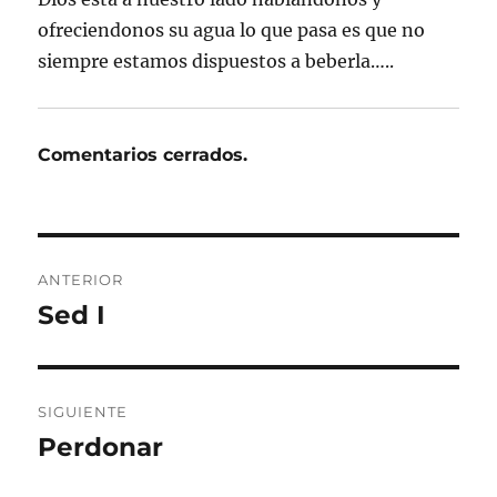
ofreciendonos su agua lo que pasa es que no
siempre estamos dispuestos a beberla…..
Comentarios cerrados.
Navegación
ANTERIOR
de
Sed I
Entrada
anterior:
entradas
SIGUIENTE
Perdonar
Entrada
siguiente: