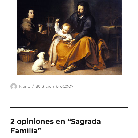
Autor
Publicado
Nano
30 diciembre 2007
el
2 opiniones en “Sagrada
Familia”