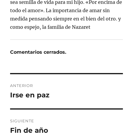
sea semilla de vida para mi hijo. «Por encima de
todo el amor». La importancia de amar sin
medida pensando siempre en el bien del otro. y
como espejo, la familia de Nazaret
Comentarios cerrados.
Navegación
ANTERIOR
de
Irse en paz
Entrada
anterior:
entradas
SIGUIENTE
Fin de año
Entrada