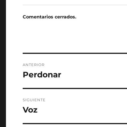
Comentarios cerrados.
Navegación
ANTERIOR
de
Perdonar
Entrada
anterior:
entradas
SIGUIENTE
Voz
Entrada
siguiente: