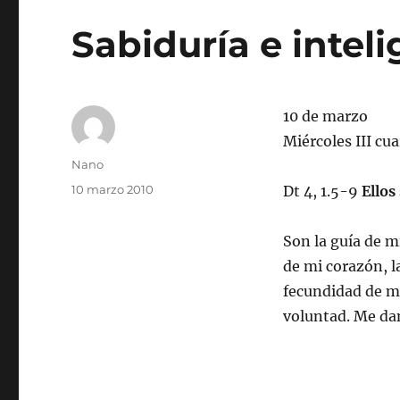
Sabiduría e intel
10 de marzo
Miércoles III cu
Autor
Nano
Publicado
10 marzo 2010
Dt 4, 1.5-9
Ellos
el
Son la guía de m
de mi corazón, la
fecundidad de mi
voluntad. Me da