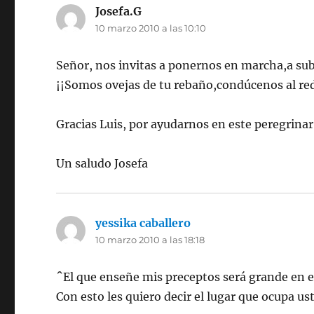
Josefa.G
dice:
10 marzo 2010 a las 10:10
Señor, nos invitas a ponernos en marcha,a subi
¡¡Somos ovejas de tu rebaño,condúcenos al redi
Gracias Luis, por ayudarnos en este peregrinar
Un saludo Josefa
yessika caballero
dice:
10 marzo 2010 a las 18:18
´`El que enseñe mis preceptos será grande en e
Con esto les quiero decir el lugar que ocupa us