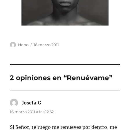
Autor
Publicado
Nano
16 marzo 2011
el
2 opiniones en “Renuévame”
Josefa.G
dice:
16 marzo 2011 a las 12:52
Si Señor, te ruego me renueves por dentro, me